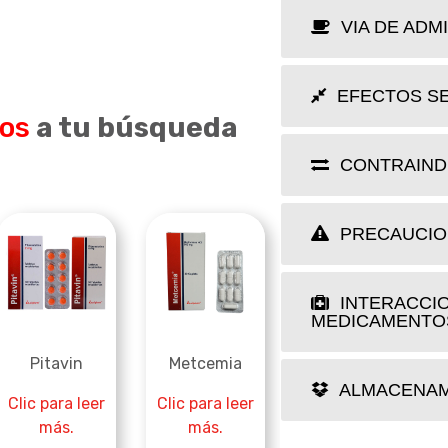
VIA DE ADM
EFECTOS S
dos
a tu búsqueda
CONTRAIND
PRECAUCIO
Taglip M
Clic para leer
INTERACCI
más.
MEDICAMENTO
Pitavin
Metcemia
ALMACENAM
Clic para leer
Clic para leer
más.
más.