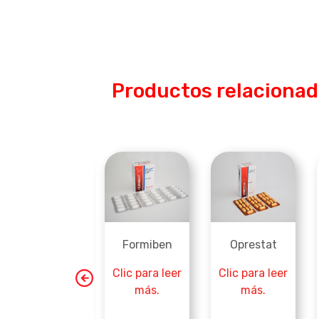
Productos relaciona
Formiben
Oprestat
Bicardia
Clic para leer
Clic para leer
Clic para leer
más.
más.
más.