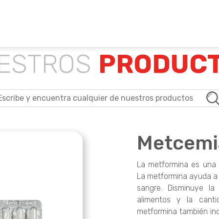
os farmacéuticos propios así como para otros laboratorios 
ESTROS
PRODUC
Metcemi
La metformina es una 
La metformina ayuda a c
sangre. Disminuye l
alimentos y la cant
metformina también inc