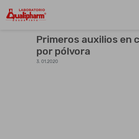
Dedicados a la producción de product
Qualipharm
Skip
to
Primeros auxilios en
content
por pólvora
3. 01.2020