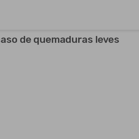
os farmacéuticos propios así como para otros laboratorios 
 caso de quemaduras leves