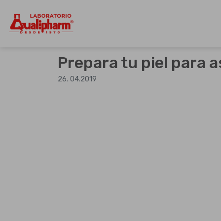
Dedicados a la producción de product
Qualipharm
Skip
to
Prepara tu piel para 
content
26. 04.2019