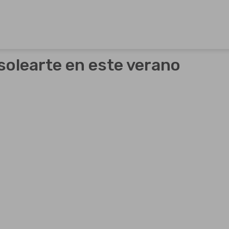
os farmacéuticos propios así como para otros laboratorios 
asolearte en este verano