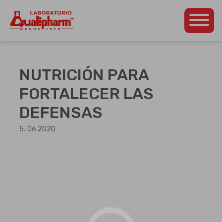
Dedicados a la
Qualipharm
Skip
producción de
to
productos
content
farmacéuticos propios
NUTRICIÓN PARA
así como para otros
laboratorios de la
FORTALECER LAS
región
DEFENSAS
centroamericana.
5. 06.2020