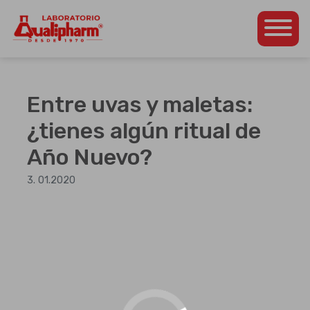
Dedicados a la
Qualipharm
Skip
producción de
to
productos
content
farmacéuticos propios
Entre uvas y maletas:
así como para otros
laboratorios de la
¿tienes algún ritual de
región
Año Nuevo?
centroamericana.
3. 01.2020