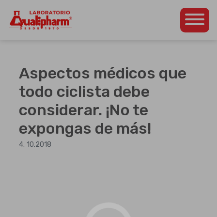
Dedicados a la
Qualipharm
Skip
producción de
to
productos
content
farmacéuticos propios
Aspectos médicos que
así como para otros
laboratorios de la
todo ciclista debe
región
considerar. ¡No te
centroamericana.
expongas de más!
4. 10.2018