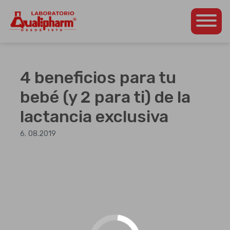
Dedicados a la
Qualipharm
Skip
producción de
to
productos
content
farmacéuticos propios
4 beneficios para tu
así como para otros
laboratorios de la
bebé (y 2 para ti) de la
región
lactancia exclusiva
centroamericana.
6. 08.2019