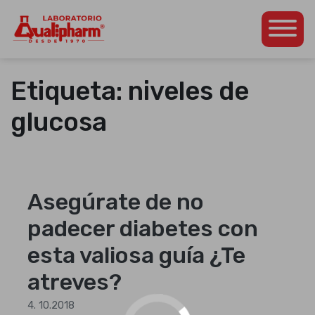
Dedicados a la
Qualipharm
Skip
producción de
to
productos
Etiqueta:
niveles de
content
farmacéuticos propios
así como para otros
glucosa
laboratorios de la
región
centroamericana.
Asegúrate de no
padecer diabetes con
esta valiosa guía ¿Te
atreves?
4. 10.2018