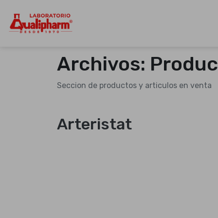
Dedicados a la producción de product
Qualipharm
Skip
to
Archivos:
Produc
content
Seccion de productos y articulos en venta
Arteristat