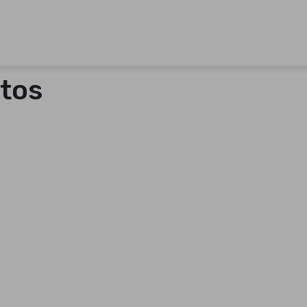
os farmacéuticos propios así como para otros laboratorios 
tos